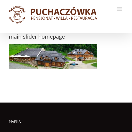
Przejdź
do
zawartości
main slider homepage
MAPKA