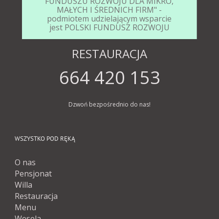
FUNDUSZU ROZWOJU DLA MIKRO,
MAŁYCH I ŚREDNICH FIRM" -
podmiotem udzielającym wsparcie
jest POLSKI FUNDUSZ ROZWOJU
RESTAURACJA
664 420 153
Dzwoń bezpośrednio do nas!
WSZYSTKO POD RĘKĄ
O nas
Pensjonat
Willa
Restauracja
Menu
Wesela